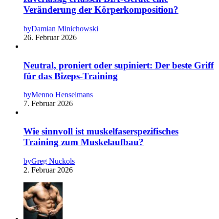
Veränderung der Körperkomposition?
by
Damian Minichowski
26. Februar 2026
Neutral, proniert oder supiniert: Der beste Griff
für das Bizeps-Training
by
Menno Henselmans
7. Februar 2026
Wie sinnvoll ist muskelfaserspezifisches
Training zum Muskelaufbau?
by
Greg Nuckols
2. Februar 2026