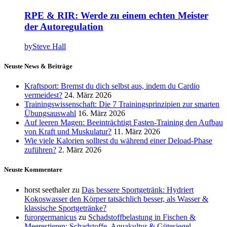
RPE & RIR: Werde zu einem echten Meister
der Autoregulation
by
Steve Hall
Neuste News & Beiträge
Kraftsport: Bremst du dich selbst aus, indem du Cardio
vermeidest?
24. März 2026
Trainingswissenschaft: Die 7 Trainingsprinzipien zur smarten
Übungsauswahl
16. März 2026
Auf leeren Magen: Beeinträchtigt Fasten-Training den Aufbau
von Kraft und Muskulatur?
11. März 2026
Wie viele Kalorien solltest du während einer Deload-Phase
zuführen?
2. März 2026
Neuste Kommentare
horst seethaler
zu
Das bessere Sportgetränk: Hydriert
Kokoswasser den Körper tatsächlich besser, als Wasser &
klassische Sportgetränke?
furorgermanicus
zu
Schadstoffbelastung in Fischen &
Meerestieren: Schadstoffe, Aquakultur & Gütesiegel