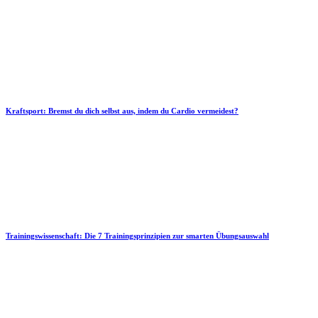
Kraftsport: Bremst du dich selbst aus, indem du Cardio vermeidest?
Trainingswissenschaft: Die 7 Trainingsprinzipien zur smarten Übungsauswahl