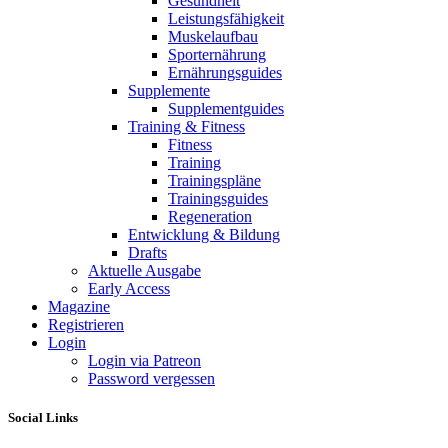
Gesundheit
Leistungsfähigkeit
Muskelaufbau
Sporternährung
Ernährungsguides
Supplemente
Supplementguides
Training & Fitness
Fitness
Training
Trainingspläne
Trainingsguides
Regeneration
Entwicklung & Bildung
Drafts
Aktuelle Ausgabe
Early Access
Magazine
Registrieren
Login
Login via Patreon
Password vergessen
Social Links