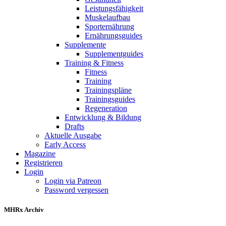
Leistungsfähigkeit
Muskelaufbau
Sporternährung
Ernährungsguides
Supplemente
Supplementguides
Training & Fitness
Fitness
Training
Trainingspläne
Trainingsguides
Regeneration
Entwicklung & Bildung
Drafts
Aktuelle Ausgabe
Early Access
Magazine
Registrieren
Login
Login via Patreon
Password vergessen
MHRx Archiv