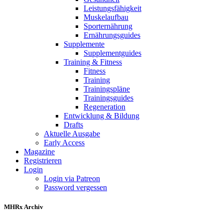
Leistungsfähigkeit
Muskelaufbau
Sporternährung
Ernährungsguides
Supplemente
Supplementguides
Training & Fitness
Fitness
Training
Trainingspläne
Trainingsguides
Regeneration
Entwicklung & Bildung
Drafts
Aktuelle Ausgabe
Early Access
Magazine
Registrieren
Login
Login via Patreon
Password vergessen
MHRx Archiv