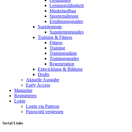
Gesundheit
Leistungsfähigkeit
Muskelaufbau
Sporternährung
Ernährungsguides
Supplemente
Supplementguides
Training & Fitness
Fitness
Training
Trainingspläne
Trainingsguides
Regeneration
Entwicklung & Bildung
Drafts
Aktuelle Ausgabe
Early Access
Magazine
Registrieren
Login
Login via Patreon
Password vergessen
Social Links