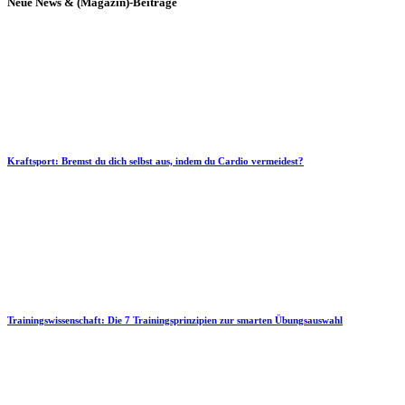
Neue News & (Magazin)-Beiträge
Kraftsport: Bremst du dich selbst aus, indem du Cardio vermeidest?
Trainingswissenschaft: Die 7 Trainingsprinzipien zur smarten Übungsauswahl