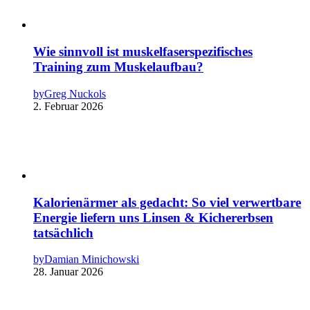
Wie sinnvoll ist muskelfaserspezifisches
Training zum Muskelaufbau?
by
Greg Nuckols
2. Februar 2026
Kalorienärmer als gedacht: So viel verwertbare
Energie liefern uns Linsen & Kichererbsen
tatsächlich
by
Damian Minichowski
28. Januar 2026