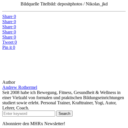
Bildquelle Titelbild: depositphotos /
Nikolas_jkd
Share
0
Share
0
Share
0
Share
0
Share
0
Tweet
0
Pin it
0
Author
Andrew Rothermel
Seit 2008 habe ich Bewegung, Fitness, Gesundheit & Wellness in
einer Vielzahl von formalen und praktischen Bildungseinrichtungen
studiert sowie erlebt. Personal Trainer, Krafttrainer, Yogi, Autor,
Lehrer, Coach.
Search
Abonniere den MHRx Newsletter!