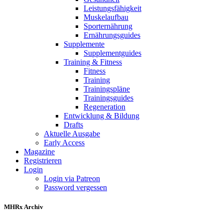
Leistungsfähigkeit
Muskelaufbau
Sporternährung
Ernährungsguides
Supplemente
Supplementguides
Training & Fitness
Fitness
Training
Trainingspläne
Trainingsguides
Regeneration
Entwicklung & Bildung
Drafts
Aktuelle Ausgabe
Early Access
Magazine
Registrieren
Login
Login via Patreon
Password vergessen
MHRx Archiv