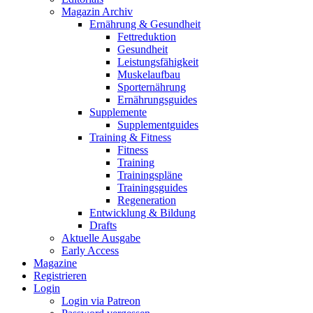
Magazin Archiv
Ernährung & Gesundheit
Fettreduktion
Gesundheit
Leistungsfähigkeit
Muskelaufbau
Sporternährung
Ernährungsguides
Supplemente
Supplementguides
Training & Fitness
Fitness
Training
Trainingspläne
Trainingsguides
Regeneration
Entwicklung & Bildung
Drafts
Aktuelle Ausgabe
Early Access
Magazine
Registrieren
Login
Login via Patreon