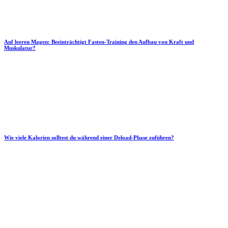
Auf leeren Magen: Beeinträchtigt Fasten-Training den Aufbau von Kraft und
Muskulatur?
Wie viele Kalorien solltest du während einer Deload-Phase zuführen?