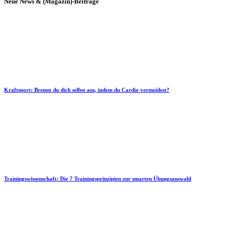
Neue News & (Magazin)-Beiträge
Kraftsport: Bremst du dich selbst aus, indem du Cardio vermeidest?
Trainingswissenschaft: Die 7 Trainingsprinzipien zur smarten Übungsauswahl