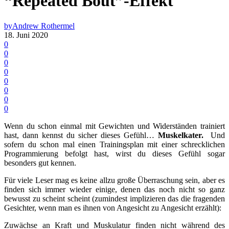
“Repeated Bout”-Effekt
by
Andrew Rothermel
18. Juni 2020
0
0
0
0
0
0
0
0
Wenn du schon einmal mit Gewichten und Widerständen trainiert
hast, dann kennst du sicher dieses Gefühl…
Muskelkater.
Und
sofern du schon mal einen Trainingsplan mit einer schrecklichen
Programmierung befolgt hast, wirst du dieses Gefühl sogar
besonders gut kennen.
Für viele Leser mag es keine allzu große Überraschung sein, aber es
finden sich immer wieder einige, denen das noch nicht so ganz
bewusst zu scheint scheint (zumindest implizieren das die fragenden
Gesichter, wenn man es ihnen von Angesicht zu Angesicht erzählt):
Zuwächse an Kraft und Muskulatur finden nicht während des