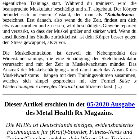
eigentlichen Trainings statt. Während du trainierst, wird die
beanspruchte Muskulatur beschädigt und z.T. abgebaut. Der Körper
befindet sich in einem Zustand, den man als “
Katabolismus
”
bezeichnet. Erst danach, also wenn du die Zeit, findest um dich
etwas auszuruhen und zu essen, wird beschädigtes Gewebe repariert
und verstärkt, so dass der Muskel größer und stärker wird. Wenn du
anschließend ins Studio zurückkehrst, ist dein Körper besser gegen
den Stress gewappnet, als zuvor.
Die Muskelkontraktion ist derweil ein Nebenprodukt des
Widerstandstrainings, die eine Schädigung der Skelettmuskulatur
verursacht und mit der Zeit in Muskelwachstum mündet. Das
Ausmaß der Muskelschädigung - und damit auch das Ausmaß des
Muskelwachstums - hängen mit dem Trainingsvolumen zusammen,
welches sich simpel gesprochen mit der Formel
Sätze x
Wiederholungen x bewegtes Gewicht
quantifizieren lässt.
(...)
Dieser Artikel erschien in der
05/2020 Ausgabe
des Metal Health Rx Magazins.
Die MHRx ist Deutschlands einziges, evidenzbasiertes
Fachmagazin für (Kraft)-Sportler, Fitness-Nerds und
Trainer/Coaches, welches dein Wissen über Training,