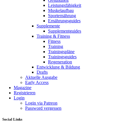
Gesundheit
Leistungsfähigkeit
Muskelaufbau
Sporternährung
Ernährungsguides
Supplemente
Supplementguides
Training & Fitness
Fitness
Training
Trainingspläne
Trainingsguides
Regeneration
Entwicklung & Bildung
Drafts
Aktuelle Ausgabe
Early Access
Magazine
Registrieren
Login
Login via Patreon
Password vergessen
Social Links