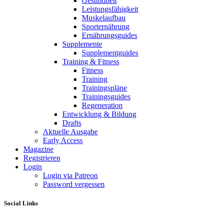
Gesundheit
Leistungsfähigkeit
Muskelaufbau
Sporternährung
Ernährungsguides
Supplemente
Supplementguides
Training & Fitness
Fitness
Training
Trainingspläne
Trainingsguides
Regeneration
Entwicklung & Bildung
Drafts
Aktuelle Ausgabe
Early Access
Magazine
Registrieren
Login
Login via Patreon
Password vergessen
Social Links