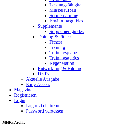
Leistungsfähigkeit
Muskelaufbau
Sporternährung
Ernährungsguides
Supplemente
Supplementguides
Training & Fitness
Fitness
Training
Trainingspläne
Trainingsguides
Regeneration
Entwicklung & Bildung
Drafts
Aktuelle Ausgabe
Early Access
Magazine
Registrieren
Login
Login via Patreon
Password vergessen
MHRx Archiv