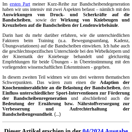
Im
ersten Part
meiner Kurz-Reihe zur Bandscheibendegeneration
haben wir uns intensiv mit zwei Aspekten befasst – nämlich mit den
Auswirkungen von Druck- und Scherkräfte auf die
Bandscheiben
, sowie der
Wirkung von Kniebeugen und
Kreuzheben auf die Bandscheiben der Lendenwirbelsäule
.
Darin hast du mehr darüber erfahren, wie die unterschiedlichen
Faktoren beim Training (u.a. Bewegungsumfang, Kadenz,
Übungsvariationen) auf die Bandscheiben einwirken. Ich habe auch
die geschlechtsspezifischen Unterschiede bei den Wirbelkörpern und
der Kinematik der Kniebeuge behandelt und gleichzeitig
Empfehlungen für beide Übungen - in Übereinstimmung mit den
vorliegenden wissenschaftlichen Erkenntnissen - gegeben.
In diesem zweiten Teil widmen wir uns drei weiteren thematischen
Schwerpunkten. Das wären zum einen die
Adaption der
Knochenmineraldichte an die Belastung der Bandscheiben
, den
Einfluss unterschiedlicher Sport-Interventionen zur Förderung
der Bandscheibenregeneration
und abschließend auch die
Bedeutung der Ernährung bzw. Nährstoffversorgung zur
Verbesserung und Aufrechterhaltung der
Bandscheibengesundheit
.
(...)
Dieser Artikel erschien in der
04/2024 Ausgabe