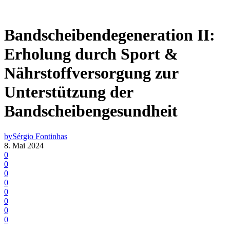
Bandscheibendegeneration II:
Erholung durch Sport &
Nährstoffversorgung zur
Unterstützung der
Bandscheibengesundheit
by
Sérgio Fontinhas
8. Mai 2024
0
0
0
0
0
0
0
0