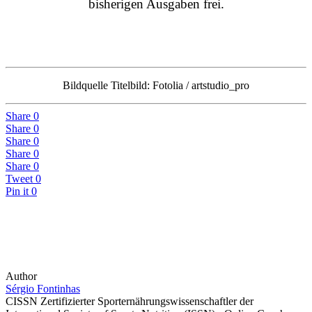
bisherigen Ausgaben frei.
Bildquelle Titelbild: Fotolia / artstudio_pro
Share
0
Share
0
Share
0
Share
0
Share
0
Tweet
0
Pin it
0
Author
Sérgio Fontinhas
CISSN Zertifizierter Sporternährungswissenschaftler der