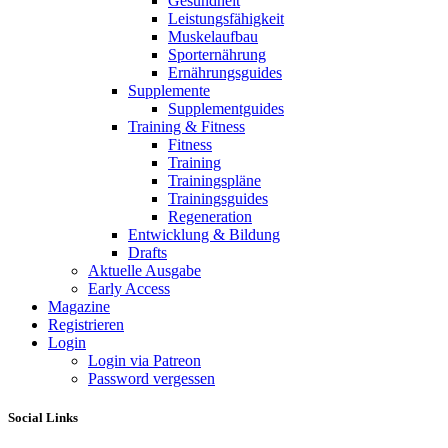
Gesundheit
Leistungsfähigkeit
Muskelaufbau
Sporternährung
Ernährungsguides
Supplemente
Supplementguides
Training & Fitness
Fitness
Training
Trainingspläne
Trainingsguides
Regeneration
Entwicklung & Bildung
Drafts
Aktuelle Ausgabe
Early Access
Magazine
Registrieren
Login
Login via Patreon
Password vergessen
Social Links