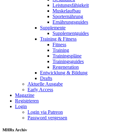
Leistungsfähigkeit
Muskelaufbau
Sporternährung
Ernährungsguides
Supplemente
Supplementguides
Training & Fitness
Fitness
Training
Trainingspläne
Trainingsguides
Regeneration
Entwicklung & Bildung
Drafts
Aktuelle Ausgabe
Early Access
Magazine
Registrieren
Login
Login via Patreon
Password vergessen
MHRx Archiv