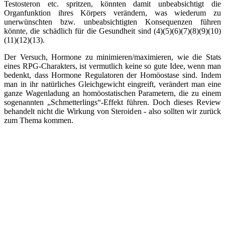
Testosteron etc. spritzen, könnten damit unbeabsichtigt die
Organfunktion ihres Körpers verändern, was wiederum zu
unerwünschten bzw. unbeabsichtigten Konsequenzen führen
könnte, die schädlich für die Gesundheit sind (4)(5)(6)(7)(8)(9)(10)
(11)(12)(13).
Der Versuch, Hormone zu minimieren/maximieren, wie die Stats
eines RPG-Charakters, ist vermutlich keine so gute Idee, wenn man
bedenkt, dass Hormone Regulatoren der Homöostase sind. Indem
man in ihr natürliches Gleichgewicht eingreift, verändert man eine
ganze Wagenladung an homöostatischen Parametern, die zu einem
sogenannten „Schmetterlings“-Effekt führen. Doch dieses Review
behandelt nicht die Wirkung von Steroiden - also sollten wir zurück
zum Thema kommen.