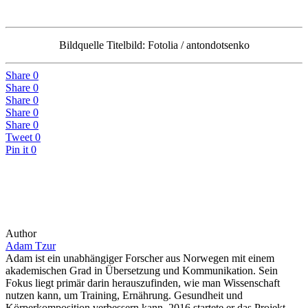
Bildquelle Titelbild: Fotolia / antondotsenko
Share
0
Share
0
Share
0
Share
0
Share
0
Tweet
0
Pin it
0
Author
Adam Tzur
Adam ist ein unabhängiger Forscher aus Norwegen mit einem
akademischen Grad in Übersetzung und Kommunikation. Sein
Fokus liegt primär darin herauszufinden, wie man Wissenschaft
nutzen kann, um Training, Ernährung. Gesundheit und
Körperkomposition verbessern kann. 2016 startete er das Projekt