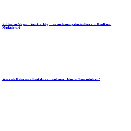
Auf leeren Magen: Beeinträchtigt Fasten-Training den Aufbau von Kraft und
Muskulatur?
Wie viele Kalorien solltest du während einer Deload-Phase zuführen?