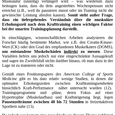
Muskulatur (unnötig) verlängert wird – was wiederum dazu
beitragen kann, dass du dein angestrebtes Wochenpensum nicht
erreichst (z.B., weil du pausieren musst oder im Training nicht die
gewünschte Leistung abrufen kannst).
Somit steht außer Frage,
dass ein tiefergehendes Verständnis über die muskuläre
Erholungszeit nach dem Krafttraining einen wichtigen Faktor
bei der smarten Trainingsplanung darstellt.
In einschlägigen, wissenschaftlichen Arbeiten analysieren die
Forscher häufig bestimmte Marker, wie z.B. den Creatin-Kinase-
Wert (CK) oder den Grad des empfundenen Muskelkaters (DOMS),
um entstandene Muskelschäden
indirekt
zu messen
. Diese
Variablen liefern uns jedoch nur eine eingeschränkte Aussagekraft
und sagen im Zweifelsfall nichts darüber hinaus, ob man dazu in der
Lage ist zu trainieren oder nicht.
Gemäß eines Positionspapiers des
American College of Sports
Medicine
gibt es bis dato relativ wenige Studien, in denen die
optimalen Erholungszeiten zwischen Krafttrainingseinheiten
hinsichtlich Kraft-Performance näher untersucht wurden (12).
Trainingsprogramme und -pläne, deren Fokus auf einer
Hypertrophie (Muskelaufbau) und Kraftsteigerung liegt, legen
Pausenzeiträume zwischen 48 bis 72 Stunden
in freizeitaktiven
Sportlern nahe (13).