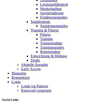
Gesundheit
Leistungsfähigkeit
Muskelaufbau
Sporternährung
Ernährungsguides
Supplemente
Supplementguides
Training & Fitness
Fitness
Training
Trainingspläne
Trainingsguides
Regeneration
Entwicklung & Bildung
Drafts
Aktuelle Ausgabe
Early Access
Magazine
Registrieren
Login
Login via Patreon
Password vergessen
Social Links