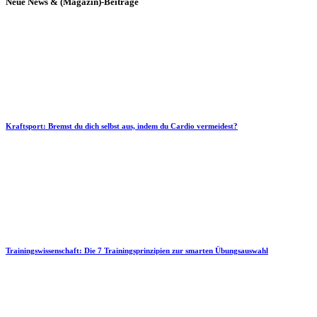
Neue News & (Magazin)-Beiträge
Kraftsport: Bremst du dich selbst aus, indem du Cardio vermeidest?
Trainingswissenschaft: Die 7 Trainingsprinzipien zur smarten Übungsauswahl