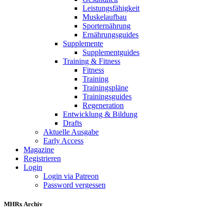
Leistungsfähigkeit
Muskelaufbau
Sporternährung
Ernährungsguides
Supplemente
Supplementguides
Training & Fitness
Fitness
Training
Trainingspläne
Trainingsguides
Regeneration
Entwicklung & Bildung
Drafts
Aktuelle Ausgabe
Early Access
Magazine
Registrieren
Login
Login via Patreon
Password vergessen
MHRx Archiv