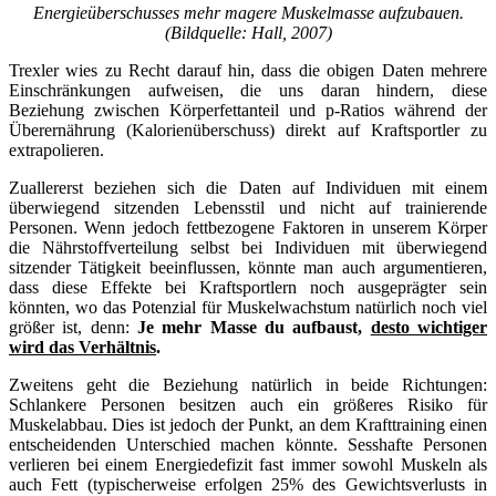
Energieüberschusses mehr magere Muskelmasse aufzubauen.
(Bildquelle: Hall, 2007)
Trexler wies zu Recht darauf hin, dass die obigen Daten mehrere
Einschränkungen aufweisen, die uns daran hindern, diese
Beziehung zwischen Körperfettanteil und p-Ratios während der
Überernährung (Kalorienüberschuss) direkt auf Kraftsportler zu
extrapolieren.
Zuallererst beziehen sich die Daten auf Individuen mit einem
überwiegend sitzenden Lebensstil und nicht auf trainierende
Personen. Wenn jedoch fettbezogene Faktoren in unserem Körper
die Nährstoffverteilung selbst bei Individuen mit überwiegend
sitzender Tätigkeit beeinflussen, könnte man auch argumentieren,
dass diese Effekte bei Kraftsportlern noch ausgeprägter sein
könnten, wo das Potenzial für Muskelwachstum natürlich noch viel
größer ist, denn:
Je mehr Masse du aufbaust,
desto wichtiger
wird das Verhältnis
.
Zweitens geht die Beziehung natürlich in beide Richtungen:
Schlankere Personen besitzen auch ein größeres Risiko für
Muskelabbau. Dies ist jedoch der Punkt, an dem Krafttraining einen
entscheidenden Unterschied machen könnte. Sesshafte Personen
verlieren bei einem Energiedefizit fast immer sowohl Muskeln als
auch Fett (typischerweise erfolgen 25% des Gewichtsverlusts in