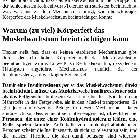
Es macht auch Sinn, dass das Muskelwachstum in der Gruppe mit
der schlechtesten Kohlenhydrat-Toleranz am stärksten beeinträchtigt
war, was uns zu dem Mechanismus bringt, wie überschüssiges
Körperfett das Muskelwachstum beeinträchtigen könnte.
Warum (zu viel) Körperfett das
Muskelwachstum beeinträchtigen kann
Trexler stellt fest, dass es keinen etablierten Mechanismus gibt,
durch den ein hoher Körperfettanteil das Muskelwachstum
beeinträchtigen würde. Er weißt zu Recht darauf hin, dass der am
Häufigsten angeführte Mechanismus, nämlich der der
Insulinresistenz, auf wackligen Beinen steht.
Damit eine Insulinresistenz
per se
das Muskelwachstum direkt
beeinträchtigt, müsste das Muskelgewebe insulinresistenter sein,
als das Fettgewebe.
In diesem Fall könnte Insulin tatsächlich mehr
Nährstoffe in das Fettgewebe, als in den Muskel transportieren. Es
gibt jedoch nur wenige Belege für diesen Mechanismus, daher
stimme ich zu, dass er nicht sehr überzeugend ist,
obwohl er bei
Personen, die unter einer Kohlenhydratintoleranz leiden, eine
Rolle spielen könnte
. Außerhalb von kohlenhydratintoleranten
Personen scheint die Insulinsensitivität nicht so relevant zu sein, und
die meisten Theorien, die sich damit befassen, sind widerlegt