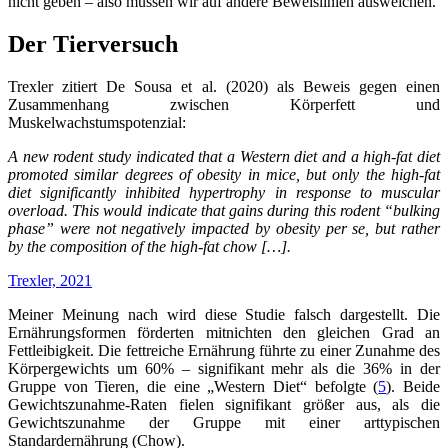
nicht geben – also müssen wir auf andere Beweislinien ausweichen.
Der Tierversuch
Trexler zitiert De Sousa et al. (2020) als Beweis gegen einen
Zusammenhang zwischen Körperfett und
Muskelwachstumspotenzial:
A new rodent study indicated that a Western diet and a high-fat diet
promoted similar degrees of obesity in mice, but only the high-fat
diet significantly inhibited hypertrophy in response to muscular
overload. This would indicate that gains during this rodent “bulking
phase” were not negatively impacted by obesity per se, but rather
by the composition of the high-fat chow […].
Trexler, 2021
Meiner Meinung nach wird diese Studie falsch dargestellt. Die
Ernährungsformen förderten mitnichten den gleichen Grad an
Fettleibigkeit. Die fettreiche Ernährung führte zu einer Zunahme des
Körpergewichts um 60% – signifikant mehr als die 36% in der
Gruppe von Tieren, die eine „Western Diet“ befolgte (
5
). Beide
Gewichtszunahme-Raten fielen signifikant größer aus, als die
Gewichtszunahme der Gruppe mit einer arttypischen
Standardernährung (Chow).