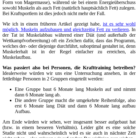
Form von Magermasse), während sie bei einem Energieüberschuss
sowohl Muskeln als auch Fett (natürlich hauptsächlich Fett) zulegen.
Bei Kraftsportlern ist dies jedoch nicht mehr der Fall.
Wie ich in einem früheren Artikel gezeigt habe,
ist es sehr wohl
möglich, Muskeln aufzubauen und gleichzeitig Fett zu verlieren
. In
der Tat ist Muskelabbau während einer Diät (und außerhalb der
Wettkampfvorbereitung) oft ein Zeichen dafür, dass das Programm,
welches der- oder diejenige durchführt, suboptimal gestaltet ist, denn
Muskelerhalt ist in der Regel einfacher zu erreichen, als
Muskelaufbau.
Was passiert also bei Personen, die Krafttraining betreiben?
Idealerweise würden wir uns eine Untersuchung ansehen, in der
fettleibige Personen in 2 Gruppen eingeteilt werden:
Eine Gruppe baut 6 Monate lang Muskeln auf und nimmt
dann 6 Monate lang ab.
Die andere Gruppe macht die umgekehrte Reihenfolge, also
erst 6 Monate lang Diät und dann 6 Monate lang aufbau
Aufbau.
Am Ende würden wir sehen, wer insgesamt besser aufgebaut hat
(bzw. in einem besseren Verhältnis). Leider gibt es eine solche
Studie nicht und wahrscheinlich wird es sie auch in nächster Zeit