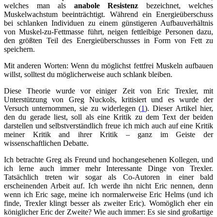
welches man als
anabole Resistenz
bezeichnet, welches
Muskelwachstum beeinträchtigt. Während ein Energieüberschuss
bei schlanken Individuen zu einem günstigeren Aufbauverhältnis
von Muskel-zu-Fettmasse führt, neigen fettleibige Personen dazu,
den größten Teil des Energieüberschusses in Form von Fett zu
speichern.
Mit anderen Worten: Wenn du möglichst fettfrei Muskeln aufbauen
willst, solltest du möglicherweise auch schlank bleiben.
Diese Theorie wurde vor einiger Zeit von Eric Trexler, mit
Unterstützung von Greg Nuckols, kritisiert und es wurde der
Versuch unternommen, sie zu widerlegen (
1
). Dieser Artikel hier,
den du gerade liest, soll als eine Kritik zu dem Text der beiden
darstellen und selbstverständlich freue ich mich auch auf eine Kritik
meiner Kritik and ihrer Kritik – ganz im Geiste der
wissenschaftlichen Debatte.
Ich betrachte Greg als Freund und hochangesehenen Kollegen, und
ich lerne auch immer mehr Interessante Dinge von Trexler.
Tatsächlich treten wir sogar als Co-Autoren in einer bald
erscheinenden Arbeit auf. Ich werde ihn nicht Eric nennen, denn
wenn ich Eric sage, meine ich normalerweise Eric Helms (und ich
finde, Trexler klingt besser als zweiter Eric). Womöglich eher ein
königlicher Eric der Zweite? Wie auch immer: Es sie sind großartige