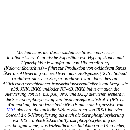
Mechanismus der durch oxidativen Stress induzierten
Insulinresistenz: Chronische Exposition von Hyperglykämie und
Hyperlipidämie – aufgrund von Überernährung
(Kalorienüberschuss) – führt zur Produktion von oxidativem Stress
über die Aktivierung von reaktiven Sauerstoffspezies (ROS). Sobald
oxidativer Stress im Körper produziert wird, führt dies zur
Aktivierung verschiedener transkriptionsvermittelter Signalwege wie
p38, JNK, IKKβ und/oder NF-κB. IKKβ induziert auch die
Aktivierung von NF-κB. p38, JNK und IKKβ aktivieren weiterhin
die Serinphosphorylierung von Insulinrezeptorsubstrat-1 (IRS-1).
Während auf der anderen Seite NF-κB auch die Expression von
iNOS
aktiviert, die auch die S-Nitrosylierung von IRS-1 induziert.
Sowohl die S-Nitrosylierung als auch die Serinphosphorylierung
von IRS-1 unterdrücken die Tyrosinphosphorylierung der
Insulinsignalwege, was letztendlich zur Induktion von IR in Leber,