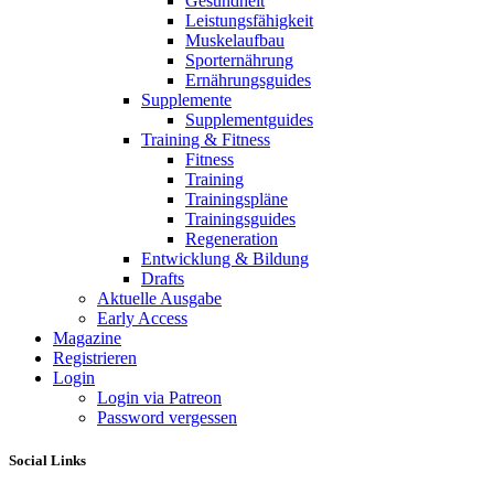
Gesundheit
Leistungsfähigkeit
Muskelaufbau
Sporternährung
Ernährungsguides
Supplemente
Supplementguides
Training & Fitness
Fitness
Training
Trainingspläne
Trainingsguides
Regeneration
Entwicklung & Bildung
Drafts
Aktuelle Ausgabe
Early Access
Magazine
Registrieren
Login
Login via Patreon
Password vergessen
Social Links