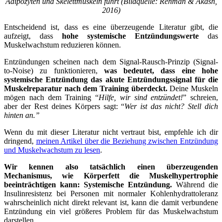
Adipozyten und Skelettmuskeln führt (Bildquelle: Rehman & Akash,
2016)
Entscheidend ist, dass es eine überzeugende Literatur gibt, die
aufzeigt, dass
hohe systemische Entzündungswerte
das
Muskelwachstum reduzieren können.
Entzündungen scheinen nach dem Signal-Rausch-Prinzip (Signal-
to-Noise) zu funktionieren,
was bedeutet, dass eine hohe
systemische Entzündung das akute Entzündungssignal für die
Muskelreparatur nach dem Training überdeckt.
Deine Muskeln
mögen nach dem Training “
Hilfe, wir sind entzündet!
” schreien,
aber der Rest deines Körpers sagt: “
Wer ist das nicht? Stell dich
hinten an.”
Wenn du mit dieser Literatur nicht vertraut bist, empfehle ich dir
dringend,
meinen Artikel über die Beziehung zwischen Entzündung
und Muskelwachstum zu lesen
.
Wir kennen also tatsächlich einen überzeugenden
Mechanismus, wie Körperfett die Muskelhypertrophie
beeinträchtigen kann: Systemische Entzündung.
Während die
Insulinresistenz bei Personen mit normaler Kohlenhydrattoleranz
wahrscheinlich nicht direkt relevant ist, kann die damit verbundene
Entzündung ein viel größeres Problem für das Muskelwachstum
darstellen.