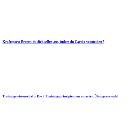
Kraftsport: Bremst du dich selbst aus, indem du Cardio vermeidest?
Trainingswissenschaft: Die 7 Trainingsprinzipien zur smarten Übungsauswahl