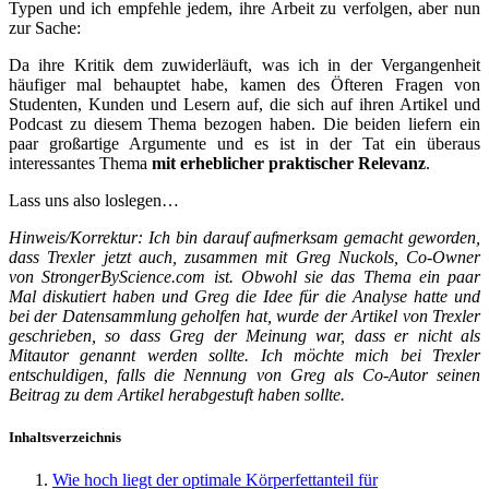
Typen und ich empfehle jedem, ihre Arbeit zu verfolgen, aber nun
zur Sache:
Da ihre Kritik dem zuwiderläuft, was ich in der Vergangenheit
häufiger mal behauptet habe, kamen des Öfteren Fragen von
Studenten, Kunden und Lesern auf, die sich auf ihren Artikel und
Podcast zu diesem Thema bezogen haben. Die beiden liefern ein
paar großartige Argumente und es ist in der Tat ein überaus
interessantes Thema
mit erheblicher praktischer Relevanz
.
Lass uns also loslegen…
Hinweis/Korrektur: Ich bin darauf aufmerksam gemacht geworden,
dass Trexler jetzt auch, zusammen mit Greg Nuckols, Co-Owner
von StrongerByScience.com ist. Obwohl sie das Thema ein paar
Mal diskutiert haben und Greg die Idee für die Analyse hatte und
bei der Datensammlung geholfen hat, wurde der Artikel von Trexler
geschrieben, so dass Greg der Meinung war, dass er nicht als
Mitautor genannt werden sollte. Ich möchte mich bei Trexler
entschuldigen, falls die Nennung von Greg als Co-Autor seinen
Beitrag zu dem Artikel herabgestuft haben sollte.
Inhaltsverzeichnis
Wie hoch liegt der optimale Körperfettanteil für