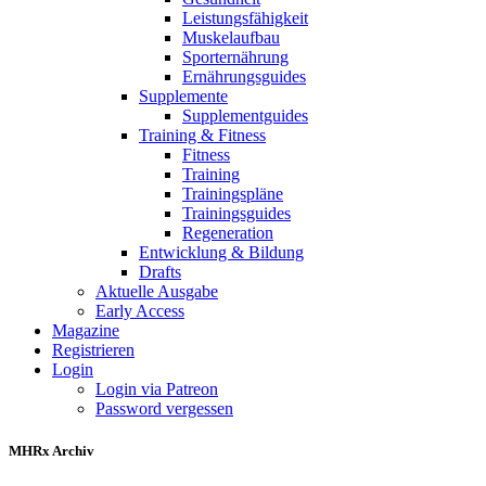
Leistungsfähigkeit
Muskelaufbau
Sporternährung
Ernährungsguides
Supplemente
Supplementguides
Training & Fitness
Fitness
Training
Trainingspläne
Trainingsguides
Regeneration
Entwicklung & Bildung
Drafts
Aktuelle Ausgabe
Early Access
Magazine
Registrieren
Login
Login via Patreon
Password vergessen
MHRx Archiv