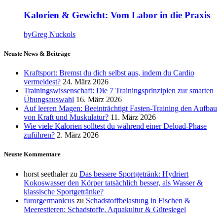
Kalorien & Gewicht: Vom Labor in die Praxis
by
Greg Nuckols
Neuste News & Beiträge
Kraftsport: Bremst du dich selbst aus, indem du Cardio
vermeidest?
24. März 2026
Trainingswissenschaft: Die 7 Trainingsprinzipien zur smarten
Übungsauswahl
16. März 2026
Auf leeren Magen: Beeinträchtigt Fasten-Training den Aufbau
von Kraft und Muskulatur?
11. März 2026
Wie viele Kalorien solltest du während einer Deload-Phase
zuführen?
2. März 2026
Neuste Kommentare
horst seethaler
zu
Das bessere Sportgetränk: Hydriert
Kokoswasser den Körper tatsächlich besser, als Wasser &
klassische Sportgetränke?
furorgermanicus
zu
Schadstoffbelastung in Fischen &
Meerestieren: Schadstoffe, Aquakultur & Gütesiegel