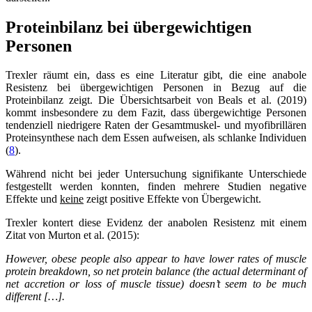
Proteinbilanz bei übergewichtigen
Personen
Trexler räumt ein, dass es eine Literatur gibt, die eine anabole
Resistenz bei übergewichtigen Personen in Bezug auf die
Proteinbilanz zeigt. Die Übersichtsarbeit von Beals et al. (2019)
kommt insbesondere zu dem Fazit, dass übergewichtige Personen
tendenziell niedrigere Raten der Gesamtmuskel- und myofibrillären
Proteinsynthese nach dem Essen aufweisen, als schlanke Individuen
(
8
).
Während nicht bei jeder Untersuchung signifikante Unterschiede
festgestellt werden konnten, finden mehrere Studien negative
Effekte und
keine
zeigt positive Effekte von Übergewicht.
Trexler kontert diese Evidenz der anabolen Resistenz mit einem
Zitat von Murton et al. (2015):
However, obese people also appear to have lower rates of muscle
protein breakdown, so net protein balance (the actual determinant of
net accretion or loss of muscle tissue) doesn’t seem to be much
different […].