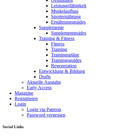
Gesundheit
Leistungsfähigkeit
Muskelaufbau
Sporternährung
Ernährungsguides
Supplemente
Supplementguides
Training & Fitness
Fitness
Training
Trainingspläne
Trainingsguides
Regeneration
Entwicklung & Bildung
Drafts
Aktuelle Ausgabe
Early Access
Magazine
Registrieren
Login
Login via Patreon
Password vergessen
Social Links