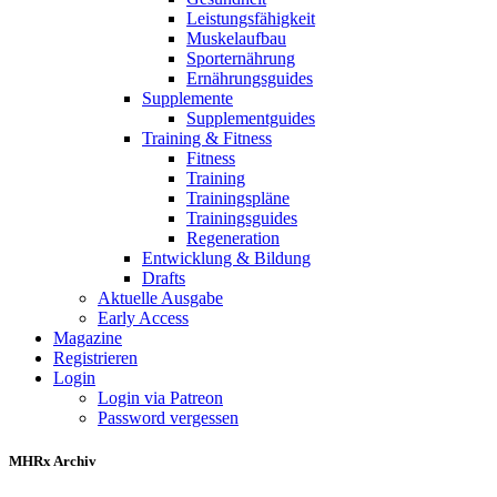
Leistungsfähigkeit
Muskelaufbau
Sporternährung
Ernährungsguides
Supplemente
Supplementguides
Training & Fitness
Fitness
Training
Trainingspläne
Trainingsguides
Regeneration
Entwicklung & Bildung
Drafts
Aktuelle Ausgabe
Early Access
Magazine
Registrieren
Login
Login via Patreon
Password vergessen
MHRx Archiv