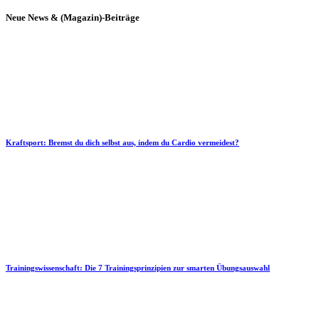
Neue News & (Magazin)-Beiträge
Kraftsport: Bremst du dich selbst aus, indem du Cardio vermeidest?
Trainingswissenschaft: Die 7 Trainingsprinzipien zur smarten Übungsauswahl