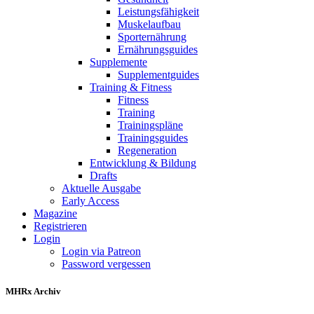
Leistungsfähigkeit
Muskelaufbau
Sporternährung
Ernährungsguides
Supplemente
Supplementguides
Training & Fitness
Fitness
Training
Trainingspläne
Trainingsguides
Regeneration
Entwicklung & Bildung
Drafts
Aktuelle Ausgabe
Early Access
Magazine
Registrieren
Login
Login via Patreon
Password vergessen
MHRx Archiv