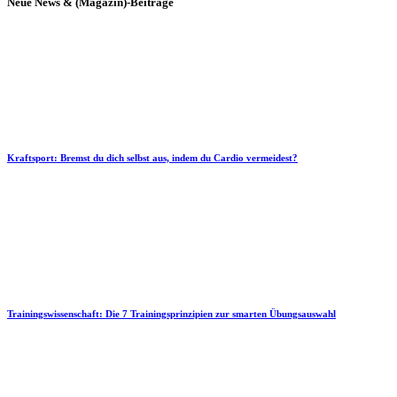
Neue News & (Magazin)-Beiträge
Kraftsport: Bremst du dich selbst aus, indem du Cardio vermeidest?
Trainingswissenschaft: Die 7 Trainingsprinzipien zur smarten Übungsauswahl