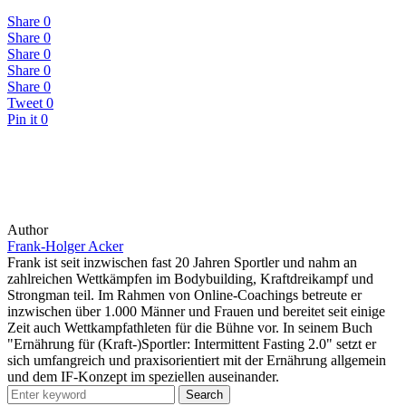
Share
0
Share
0
Share
0
Share
0
Share
0
Tweet
0
Pin it
0
Author
Frank-Holger Acker
Frank ist seit inzwischen fast 20 Jahren Sportler und nahm an
zahlreichen Wettkämpfen im Bodybuilding, Kraftdreikampf und
Strongman teil. Im Rahmen von Online-Coachings betreute er
inzwischen über 1.000 Männer und Frauen und bereitet seit einige
Zeit auch Wettkampfathleten für die Bühne vor. In seinem Buch
"Ernährung für (Kraft-)Sportler: Intermittent Fasting 2.0" setzt er
sich umfangreich und praxisorientiert mit der Ernährung allgemein
und dem IF-Konzept im speziellen auseinander.
Search