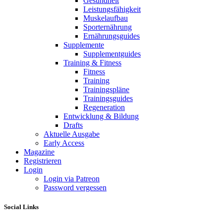
Gesundheit
Leistungsfähigkeit
Muskelaufbau
Sporternährung
Ernährungsguides
Supplemente
Supplementguides
Training & Fitness
Fitness
Training
Trainingspläne
Trainingsguides
Regeneration
Entwicklung & Bildung
Drafts
Aktuelle Ausgabe
Early Access
Magazine
Registrieren
Login
Login via Patreon
Password vergessen
Social Links