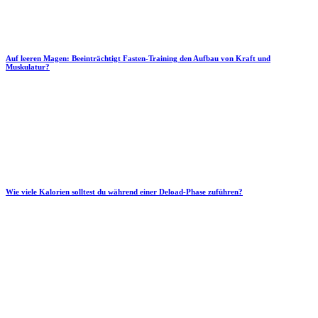
Auf leeren Magen: Beeinträchtigt Fasten-Training den Aufbau von Kraft und
Muskulatur?
Wie viele Kalorien solltest du während einer Deload-Phase zuführen?