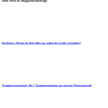
Neue News & (Magazin)-Beiträge
Kraftsport: Bremst du dich selbst aus, indem du Cardio vermeidest?
Trainingswissenschaft: Die 7 Trainingsprinzipien zur smarten Übungsauswahl