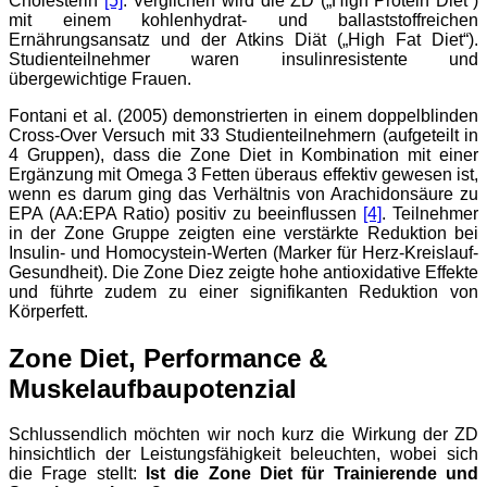
Cholesterin
[5]
. Verglichen wird die ZD („High Protein Diet“)
mit einem kohlenhydrat- und ballaststoffreichen
Ernährungsansatz und der Atkins Diät („High Fat Diet“).
Studienteilnehmer waren insulinresistente und
übergewichtige Frauen.
Fontani et al. (2005) demonstrierten in einem doppelblinden
Cross-Over Versuch mit 33 Studienteilnehmern (aufgeteilt in
4 Gruppen), dass die Zone Diet in Kombination mit einer
Ergänzung mit Omega 3 Fetten überaus effektiv gewesen ist,
wenn es darum ging das Verhältnis von Arachidonsäure zu
EPA (AA:EPA Ratio) positiv zu beeinflussen
[4]
. Teilnehmer
in der Zone Gruppe zeigten eine verstärkte Reduktion bei
Insulin- und Homocystein-Werten (Marker für Herz-Kreislauf-
Gesundheit). Die Zone Diez zeigte hohe antioxidative Effekte
und führte zudem zu einer signifikanten Reduktion von
Körperfett.
Zone Diet, Performance &
Muskelaufbaupotenzial
Schlussendlich möchten wir noch kurz die Wirkung der ZD
hinsichtlich der Leistungsfähigkeit beleuchten, wobei sich
die Frage stellt:
Ist die Zone Diet für Trainierende und