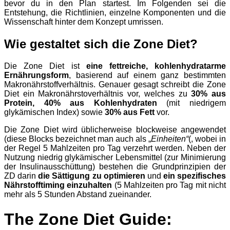
bevor du in den Plan startest. Im Folgenden sei die
Entstehung, die Richtlinien, einzelne Komponenten und die
Wissenschaft hinter dem Konzept umrissen.
Wie gestaltet sich die Zone Diet?
Die Zone Diet ist
eine fettreiche, kohlenhydratarme
Ernährungsform
, basierend auf einem ganz bestimmten
Makronährstoffverhältnis. Genauer gesagt schreibt die Zone
Diet ein Makronährstoverhältnis vor, welches zu
30% aus
Protein, 40% aus Kohlenhydraten
(mit niedrigem
glykämischen Index) sowie
30% aus Fett
vor.
Die Zone Diet wird üblicherweise blockweise angewendet
(diese Blocks bezeichnet man auch als „
Einheiten“
(, wobei in
der Regel 5 Mahlzeiten pro Tag verzehrt werden. Neben der
Nutzung niedrig glykämischer Lebensmittel (zur Minimierung
der Insulinausschüttung) bestehen die Grundprinzipien der
ZD darin
die Sättigung zu optimieren
und
ein spezifisches
Nährstofftiming einzuhalten
(5 Mahlzeiten pro Tag mit nicht
mehr als 5 Stunden Abstand zueinander.
The Zone Diet Guide: