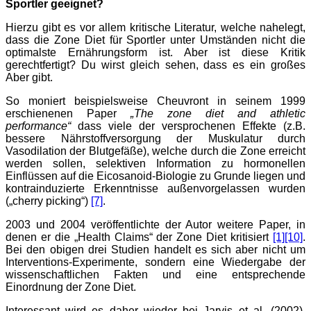
Sportler geeignet?
Hierzu gibt es vor allem kritische Literatur, welche nahelegt,
dass die Zone Diet für Sportler unter Umständen nicht die
optimalste Ernährungsform ist. Aber ist diese Kritik
gerechtfertigt? Du wirst gleich sehen, dass es ein großes
Aber gibt.
So moniert beispielsweise Cheuvront in seinem 1999
erschienenen Paper
„The zone diet and athletic
performance“
dass viele der versprochenen Effekte (z.B.
bessere Nährstoffversorgung der Muskulatur durch
Vasodilation der Blutgefäße), welche durch die Zone erreicht
werden sollen, selektiven Information zu hormonellen
Einflüssen auf die Eicosanoid-Biologie zu Grunde liegen und
kontrainduzierte Erkenntnisse außenvorgelassen wurden
(„cherry picking“)
[7]
.
2003 und 2004 veröffentlichte der Autor weitere Paper, in
denen er die „Health Claims“ der Zone Diet kritisiert
[1]
[10]
.
Bei den obigen drei Studien handelt es sich aber nicht um
Interventions-Experimente, sondern eine Wiedergabe der
wissenschaftlichen Fakten und eine entsprechende
Einordnung der Zone Diet.
Interessant wird es daher wieder bei Jarvis et al. (2002),