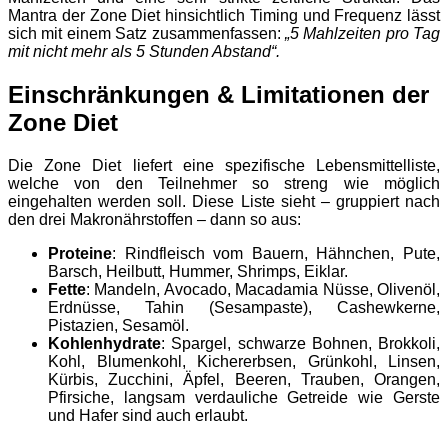
Mantra der Zone Diet hinsichtlich Timing und Frequenz lässt
sich mit einem Satz zusammenfassen:
„5 Mahlzeiten pro Tag
mit nicht mehr als 5 Stunden Abstand“.
Einschränkungen & Limitationen der
Zone Diet
Die Zone Diet liefert eine spezifische Lebensmittelliste,
welche von den Teilnehmer so streng wie möglich
eingehalten werden soll. Diese Liste sieht – gruppiert nach
den drei Makronährstoffen – dann so aus:
Proteine
: Rindfleisch vom Bauern, Hähnchen, Pute,
Barsch, Heilbutt, Hummer, Shrimps, Eiklar.
Fette
: Mandeln, Avocado, Macadamia Nüsse, Olivenöl,
Erdnüsse, Tahin (Sesampaste), Cashewkerne,
Pistazien, Sesamöl.
Kohlenhydrate
: Spargel, schwarze Bohnen, Brokkoli,
Kohl, Blumenkohl, Kichererbsen, Grünkohl, Linsen,
Kürbis, Zucchini, Äpfel, Beeren, Trauben, Orangen,
Pfirsiche, langsam verdauliche Getreide wie Gerste
und Hafer sind auch erlaubt.