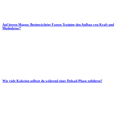
Auf leeren Magen: Beeinträchtigt Fasten-Training den Aufbau von Kraft und
Muskulatur?
Wie viele Kalorien solltest du während einer Deload-Phase zuführen?