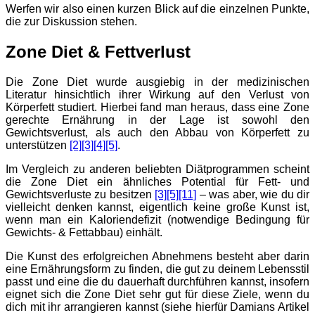
Werfen wir also einen kurzen Blick auf die einzelnen Punkte,
die zur Diskussion stehen.
Zone Diet & Fettverlust
Die Zone Diet wurde ausgiebig in der medizinischen
Literatur hinsichtlich ihrer Wirkung auf den Verlust von
Körperfett studiert. Hierbei fand man heraus, dass eine Zone
gerechte Ernährung in der Lage ist sowohl den
Gewichtsverlust, als auch den Abbau von Körperfett zu
unterstützen
[2]
[3]
[4]
[5]
.
Im Vergleich zu anderen beliebten Diätprogrammen scheint
die Zone Diet ein ähnliches Potential für Fett- und
Gewichtsverluste zu besitzen
[3]
[5]
[11]
– was aber, wie du dir
vielleicht denken kannst, eigentlich keine große Kunst ist,
wenn man ein Kaloriendefizit (notwendige Bedingung für
Gewichts- & Fettabbau) einhält.
Die Kunst des erfolgreichen Abnehmens besteht aber darin
eine Ernährungsform zu finden, die gut zu deinem Lebensstil
passt und eine die du dauerhaft durchführen kannst, insofern
eignet sich die Zone Diet sehr gut für diese Ziele, wenn du
dich mit ihr arrangieren kannst (siehe hierfür Damians Artikel