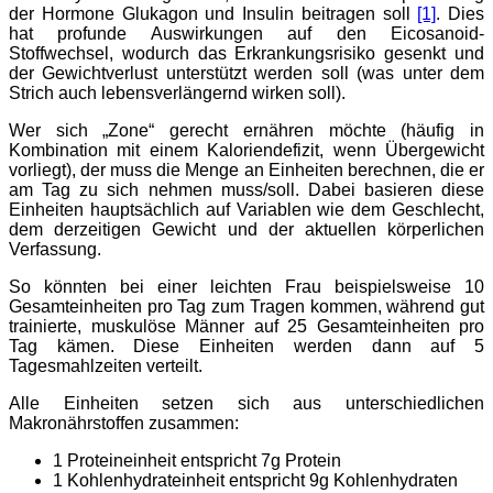
der Hormone Glukagon und Insulin beitragen soll
[1]
. Dies
hat profunde Auswirkungen auf den Eicosanoid-
Stoffwechsel, wodurch das Erkrankungsrisiko gesenkt und
der Gewichtverlust unterstützt werden soll (was unter dem
Strich auch lebensverlängernd wirken soll).
Wer sich „Zone“ gerecht ernähren möchte (häufig in
Kombination mit einem Kaloriendefizit, wenn Übergewicht
vorliegt), der muss die Menge an Einheiten berechnen, die er
am Tag zu sich nehmen muss/soll. Dabei basieren diese
Einheiten hauptsächlich auf Variablen wie dem Geschlecht,
dem derzeitigen Gewicht und der aktuellen körperlichen
Verfassung.
So könnten bei einer leichten Frau beispielsweise 10
Gesamteinheiten pro Tag zum Tragen kommen, während gut
trainierte, muskulöse Männer auf 25 Gesamteinheiten pro
Tag kämen. Diese Einheiten werden dann auf 5
Tagesmahlzeiten verteilt.
Alle Einheiten setzen sich aus unterschiedlichen
Makronährstoffen zusammen:
1 Proteineinheit entspricht 7g Protein
1 Kohlenhydrateinheit entspricht 9g Kohlenhydraten