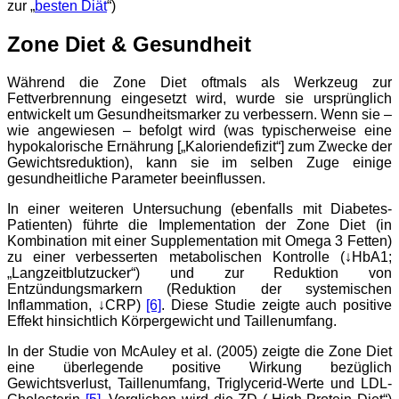
zur „
besten Diät
“)
Zone Diet & Gesundheit
Während die Zone Diet oftmals als Werkzeug zur
Fettverbrennung eingesetzt wird, wurde sie ursprünglich
entwickelt um Gesundheitsmarker zu verbessern. Wenn sie –
wie angewiesen – befolgt wird (was typischerweise eine
hypokalorische Ernährung [„Kaloriendefizit“] zum Zwecke der
Gewichtsreduktion), kann sie im selben Zuge einige
gesundheitliche Parameter beeinflussen.
In einer weiteren Untersuchung (ebenfalls mit Diabetes-
Patienten) führte die Implementation der Zone Diet (in
Kombination mit einer Supplementation mit Omega 3 Fetten)
zu einer verbesserten metabolischen Kontrolle (↓HbA1;
„Langzeitblutzucker“) und zur Reduktion von
Entzündungsmarkern (Reduktion der systemischen
Inflammation, ↓CRP)
[6]
. Diese Studie zeigte auch positive
Effekt hinsichtlich Körpergewicht und Taillenumfang.
In der Studie von McAuley et al. (2005) zeigte die Zone Diet
eine überlegende positive Wirkung bezüglich
Gewichtsverlust, Taillenumfang, Triglycerid-Werte und LDL-