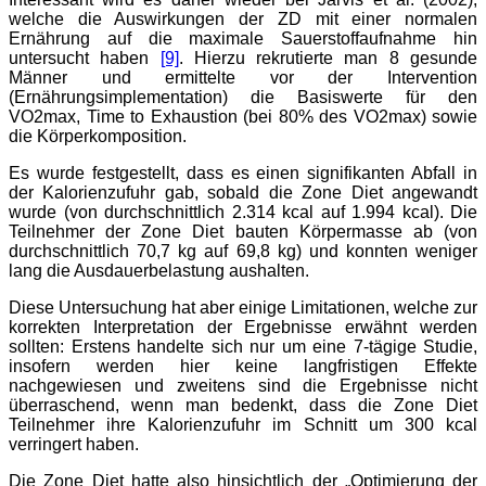
welche die Auswirkungen der ZD mit einer normalen
Ernährung auf die maximale Sauerstoffaufnahme hin
untersucht haben
[9]
. Hierzu rekrutierte man 8 gesunde
Männer und ermittelte vor der Intervention
(Ernährungsimplementation) die Basiswerte für den
VO2max, Time to Exhaustion (bei 80% des VO2max) sowie
die Körperkomposition.
Es wurde festgestellt, dass es einen signifikanten Abfall in
der Kalorienzufuhr gab, sobald die Zone Diet angewandt
wurde (von durchschnittlich 2.314 kcal auf 1.994 kcal). Die
Teilnehmer der Zone Diet bauten Körpermasse ab (von
durchschnittlich 70,7 kg auf 69,8 kg) und konnten weniger
lang die Ausdauerbelastung aushalten.
Diese Untersuchung hat aber einige Limitationen, welche zur
korrekten Interpretation der Ergebnisse erwähnt werden
sollten: Erstens handelte sich nur um eine 7-tägige Studie,
insofern werden hier keine langfristigen Effekte
nachgewiesen und zweitens sind die Ergebnisse nicht
überraschend, wenn man bedenkt, dass die Zone Diet
Teilnehmer ihre Kalorienzufuhr im Schnitt um 300 kcal
verringert haben.
Die Zone Diet hatte also hinsichtlich der „Optimierung der