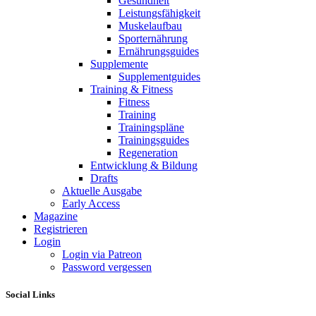
Gesundheit
Leistungsfähigkeit
Muskelaufbau
Sporternährung
Ernährungsguides
Supplemente
Supplementguides
Training & Fitness
Fitness
Training
Trainingspläne
Trainingsguides
Regeneration
Entwicklung & Bildung
Drafts
Aktuelle Ausgabe
Early Access
Magazine
Registrieren
Login
Login via Patreon
Password vergessen
Social Links