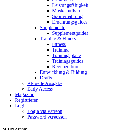
Leistungsfähigkeit
Muskelaufbau
Sporternährung
Ernährungsguides
Supplemente
Supplementguides
Training & Fitness
Fitness
Training
Trainingspläne
Trainingsguides
Regeneration
Entwicklung & Bildung
Drafts
Aktuelle Ausgabe
Early Access
Magazine
Registrieren
Login
Login via Patreon
Password vergessen
MHRx Archiv