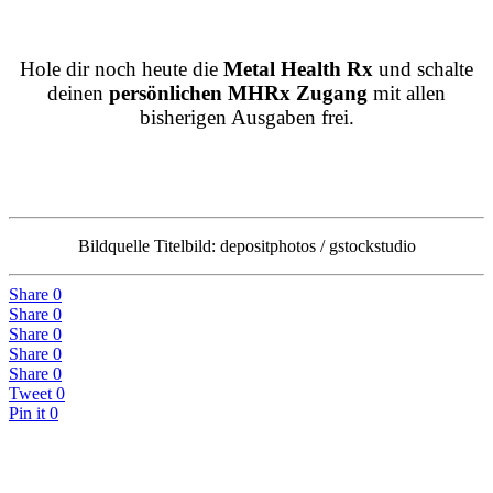
Hole dir noch heute die
Metal Health Rx
und schalte
deinen
persönlichen MHRx Zugang
mit allen
bisherigen Ausgaben frei.
Bildquelle Titelbild: depositphotos /
gstockstudio
Share
0
Share
0
Share
0
Share
0
Share
0
Tweet
0
Pin it
0