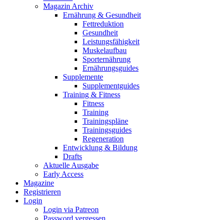
Magazin Archiv
Ernährung & Gesundheit
Fettreduktion
Gesundheit
Leistungsfähigkeit
Muskelaufbau
Sporternährung
Ernährungsguides
Supplemente
Supplementguides
Training & Fitness
Fitness
Training
Trainingspläne
Trainingsguides
Regeneration
Entwicklung & Bildung
Drafts
Aktuelle Ausgabe
Early Access
Magazine
Registrieren
Login
Login via Patreon
Password vergessen