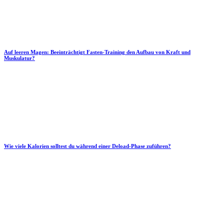
Auf leeren Magen: Beeinträchtigt Fasten-Training den Aufbau von Kraft und
Muskulatur?
Wie viele Kalorien solltest du während einer Deload-Phase zuführen?