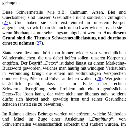
gelangen.
Diese Schwermetalle (wie z.B. Cadmium, Arsen, Blei und
Quecksilber) sind unserer Gesundheit nicht sonderlich zuträglich
(
27
). Und haben sie sich erst einmal in unserem Körper
angereichert, so wird man sie auch nur schwer wieder los, da sie –
wenn überhaupt – nur sehr langsam abgebaut werden.
Aus diesem
Grund sind die Themen Schwermetallbelastung und durchaus
ernst zu nehmen
(
27
).
Stattdessen liest und hört man immer wieder von vermeintlichen
Wundermittelchen, die uns dabei helfen sollen, unseren Körper zu
entgiften. Der Begriff „
Detox
“ ist dabei längst zu einem Marketing-
Buzzword geworden, welches man häufig mit windigen Verkäufern
in Verbindung bringt, die einem mit vollmundigen Versprechen
ominöse Tees, Pillen und Pulver andrehen wollen (
28
). Wer jedoch
tatsächlich glaubt, dass er im Falle einer echten
Schwermetallvergiftung sein Problem mit einem genüsslichen
Detox-Tee lösen kann, der wäre nicht nur überaus naiv, sondern
dürfte sich hierbei auch gewaltig irren und seiner Gesundheit
schaden (anstatt sie zu bewahren).
Im Rahmen dieses Beitrags werden wir erörtern, welche Methoden
und Mittel im Zuge einer Ausleitung („
Entgiftung
“) von
Schwermetallen wissenschaftlich erforscht und studiert wurden. Im