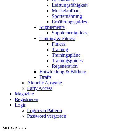
Leistungsfähigkeit
Muskelaufbau
Sporternährung
Ernährungsguides
Supplemente
Supplementguides
Training & Fitness
Fitness
Training
Trainingspläne
Trainingsguides
Regeneration
Entwicklung & Bildung
Drafts
Aktuelle Ausgabe
Early Access
Magazine
Registrieren
Login
Login via Patreon
Password vergessen
MHRx Archiv