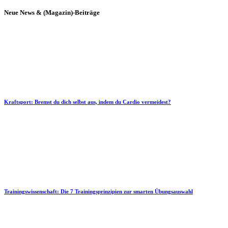
Neue News & (Magazin)-Beiträge
Kraftsport: Bremst du dich selbst aus, indem du Cardio vermeidest?
Trainingswissenschaft: Die 7 Trainingsprinzipien zur smarten Übungsauswahl