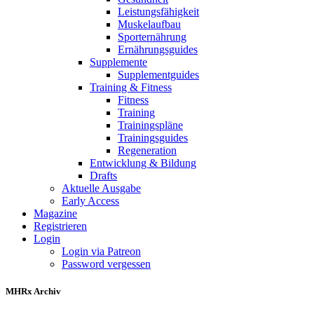
Leistungsfähigkeit
Muskelaufbau
Sporternährung
Ernährungsguides
Supplemente
Supplementguides
Training & Fitness
Fitness
Training
Trainingspläne
Trainingsguides
Regeneration
Entwicklung & Bildung
Drafts
Aktuelle Ausgabe
Early Access
Magazine
Registrieren
Login
Login via Patreon
Password vergessen
MHRx Archiv