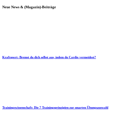
Neue News & (Magazin)-Beiträge
Kraftsport: Bremst du dich selbst aus, indem du Cardio vermeidest?
Trainingswissenschaft: Die 7 Trainingsprinzipien zur smarten Übungsauswahl