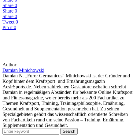
Share
0
Share
0
Share
0
Tweet
0
Pin it
0
Author
Damian Minichowski
Damian N. „Furor Germanicus“ Minichowski ist der Gründer und
Kopf hinter dem Kraftsport- und Ernährungsmagazin
AesirSports.de. Neben zahlreichen Gastautorenschaften schreibt
Damian in regelmäßigen Abständen für bekannte Online-Kraftsport
und Fitnessmagazine, wo er bereits mehr als 200 Fachartikel zu
Themen Kraftsport, Training, Trainingsphilosophie, Ernährung,
Gesundheit und Supplementation geschrieben hat. Zu seinen
Spezialgebieten gehört das wissenschaftlich-orientierte Schreiben
von Fachartikeln rund um seine Passion – Training, Ernährung,
Supplementation und Gesundheit.
Search