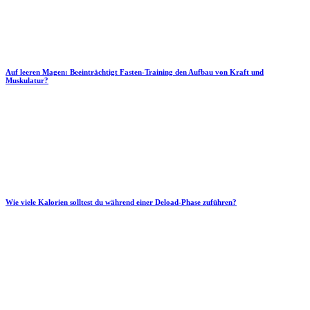
Auf leeren Magen: Beeinträchtigt Fasten-Training den Aufbau von Kraft und
Muskulatur?
Wie viele Kalorien solltest du während einer Deload-Phase zuführen?