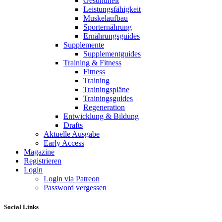
Gesundheit
Leistungsfähigkeit
Muskelaufbau
Sporternährung
Ernährungsguides
Supplemente
Supplementguides
Training & Fitness
Fitness
Training
Trainingspläne
Trainingsguides
Regeneration
Entwicklung & Bildung
Drafts
Aktuelle Ausgabe
Early Access
Magazine
Registrieren
Login
Login via Patreon
Password vergessen
Social Links