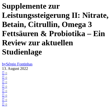
Supplemente zur
Leistungssteigerung II: Nitrate,
Betain, Citrullin, Omega 3
Fettsäuren & Probiotika – Ein
Review zur aktuellen
Studienlage
by
Sérgio Fontinhas
13. August 2022
0
0
0
0
0
0
0
0