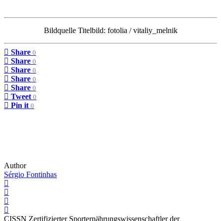
Bildquelle Titelbild: fotolia / vitaliy_melnik
Share
0
Share
0
Share
0
Share
0
Share
0
Tweet
0
Pin it
0
Author
Sérgio Fontinhas
CISSN Zertifizierter Sporternährungswissenschaftler der