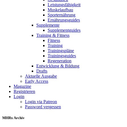
Leistungsfähigkeit
Muskelaufbau
Sporternährung
Ernährungsguides
Supplemente
Supplementguides
Training & Fitness
Fitness
Training
Trainingspläne
Trainingsguides
Regeneration
Entwicklung & Bildung
Drafts
Aktuelle Ausgabe
Early Access
Magazine
Registrieren
Login
Login via Patreon
Password vergessen
MHRx Archiv