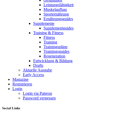
Gesundheit
Leistungsfähigkeit
Muskelaufbau
Sporternährung
Ernährungsguides
Supplemente
Supplementguides
Training & Fitness
Fitness
Training
Trainingspläne
Trainingsguides
Regeneration
Entwicklung & Bildung
Drafts
Aktuelle Ausgabe
Early Access
Magazine
Registrieren
Login
Login via Patreon
Password vergessen
Social Links