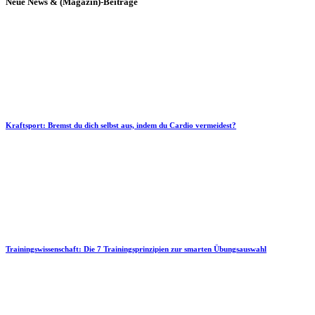
Neue News & (Magazin)-Beiträge
Kraftsport: Bremst du dich selbst aus, indem du Cardio vermeidest?
Trainingswissenschaft: Die 7 Trainingsprinzipien zur smarten Übungsauswahl