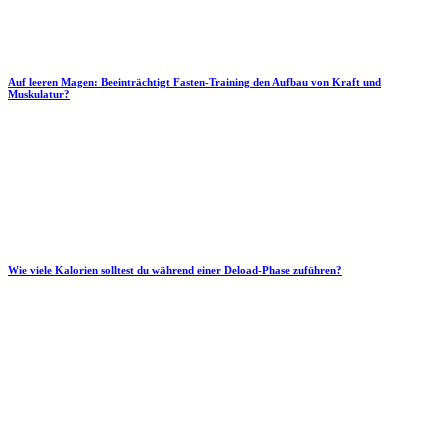
Auf leeren Magen: Beeinträchtigt Fasten-Training den Aufbau von Kraft und
Muskulatur?
Wie viele Kalorien solltest du während einer Deload-Phase zuführen?