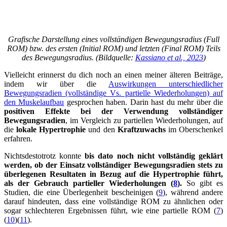
Grafische Darstellung eines vollständigen Bewegungsradius (Full
ROM) bzw. des ersten (Initial ROM) und letzten (Final ROM) Teils
des Bewegungsradius. (Bildquelle:
Kassiano et al., 2023
)
Vielleicht erinnerst du dich noch an einen meiner älteren Beiträge,
indem wir über die
Auswirkungen unterschiedlicher
Bewegungsradien (vollständige Vs. partielle Wiederholungen) auf
den Muskelaufbau
gesprochen haben. Darin hast du mehr über die
positiven Effekte bei der Verwendung vollständiger
Bewegungsradien
, im Vergleich zu partiellen Wiederholungen, auf
die
lokale Hypertrophie
und den
Kraftzuwachs
im Oberschenkel
erfahren.
Nichtsdestotrotz konnte
bis dato noch nicht vollständig geklärt
werden, ob der Einsatz vollständiger Bewegungsradien stets zu
überlegenen Resultaten in Bezug auf die Hypertrophie führt,
als der Gebrauch partieller Wiederholungen (
8
).
So gibt es
Studien, die eine Überlegenheit bescheinigen (
9
), während andere
darauf hindeuten, dass eine vollständige ROM zu ähnlichen oder
sogar schlechteren Ergebnissen führt, wie eine partielle ROM (
7
)
(
10
)(
11
).