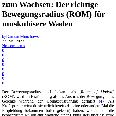
zum Wachsen: Der richtige
Bewegungsradius (ROM) für
muskulösere Waden
by
Damian Minichowski
27. Mai 2023
No comments
0
0
0
0
0
0
0
0
Der Bewegungsradius, auch bekannt als „
Range of Motion
“
(ROM), wird im Krafttraining als das Ausmaß der Bewegung eines
Gelenks während der Übungsausführung definiert (
4
). Als
Kraftsportler wirst du sicherlich bereits das eine oder andere Mal die
Empfehlung bekommen (oder gelesen) haben, wonach du die
beanspruchte Muskulatur während einer Übung stets über die
volle