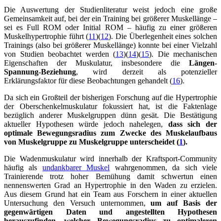
Die Auswertung der Studienliteratur weist jedoch eine große
Gemeinsamkeit auf, bei der ein Training bei größerer Muskellänge –
sei es Full ROM oder Initial ROM – häufig zu einer größeren
Muskelhypertrophie führt (
11
)(
12
). Die Überlegenheit eines solchen
Trainings (also bei größerer Muskellänge) konnte bei einer Vielzahl
von Studien beobachtet werden (
13
)(
14
)(
15
). Die mechanischen
Eigenschaften der Muskulatur, insbesondere die
Längen-
Spannung-Beziehung
, wird derzeit als potenzieller
Erklärungsfaktor für diese Beobachtungen gehandelt (
16
).
Da sich ein Großteil der bisherigen Forschung auf die Hypertrophie
der Oberschenkelmuskulatur fokussiert hat, ist die Faktenlage
bezüglich anderer Muskelgruppen dünn gesät. Die Bestätigung
aktueller Hypothesen würde jedoch nahelegen,
dass sich der
optimale Bewegungsradius zum Zwecke des Muskelaufbaus
von Muskelgruppe zu Muskelgruppe unterscheidet (
1
).
Die Wadenmuskulatur wird innerhalb der Kraftsport-Community
häufig als
undankbarer Muskel
wahrgenommen, da sich viele
Trainierende trotz hoher Bemühung damit schwertun einen
nennenswerten Grad an Hypertrophie in den Waden zu erzielen.
Aus diesem Grund hat ein Team aus Forschern in einer aktuellen
Untersuchung den Versuch unternommen,
um auf Basis der
gegenwärtigen Daten und angestellten Hypothesen
herauszufinden, welcher Bewegungsradius zu optimaleren