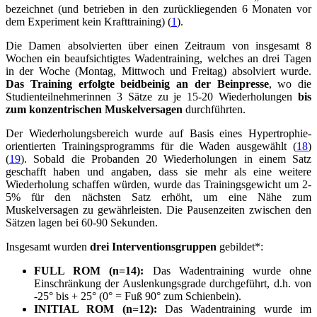
bezeichnet (und betrieben in den zurückliegenden 6 Monaten vor
dem Experiment kein Krafttraining) (
1
).
Die Damen absolvierten über einen Zeitraum von insgesamt 8
Wochen ein beaufsichtigtes Wadentraining, welches an drei Tagen
in der Woche (Montag, Mittwoch und Freitag) absolviert wurde.
Das Training erfolgte beidbeinig an der Beinpresse
, wo die
Studienteilnehmerinnen 3 Sätze zu je 15-20 Wiederholungen
bis
zum konzentrischen Muskelversagen
durchführten.
Der Wiederholungsbereich wurde auf Basis eines Hypertrophie-
orientierten Trainingsprogramms für die Waden ausgewählt (
18
)
(
19
). Sobald die Probanden 20 Wiederholungen in einem Satz
geschafft haben und angaben, dass sie mehr als eine weitere
Wiederholung schaffen würden, wurde das Trainingsgewicht um 2-
5% für den nächsten Satz erhöht, um eine Nähe zum
Muskelversagen zu gewährleisten. Die Pausenzeiten zwischen den
Sätzen lagen bei 60-90 Sekunden.
Insgesamt wurden
drei Interventionsgruppen
gebildet*:
FULL ROM (n=14):
Das Wadentraining wurde ohne
Einschränkung der Auslenkungsgrade durchgeführt, d.h. von
-25° bis + 25° (0° = Fuß 90° zum Schienbein).
INITIAL ROM (n=12):
Das Wadentraining wurde im