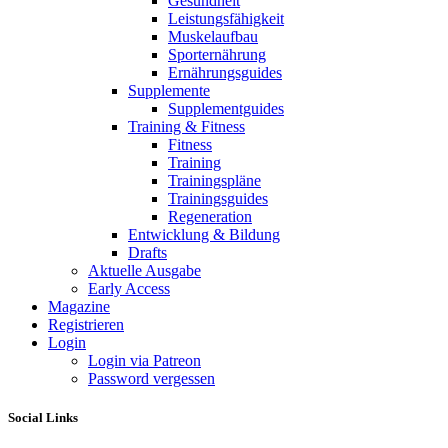
Gesundheit
Leistungsfähigkeit
Muskelaufbau
Sporternährung
Ernährungsguides
Supplemente
Supplementguides
Training & Fitness
Fitness
Training
Trainingspläne
Trainingsguides
Regeneration
Entwicklung & Bildung
Drafts
Aktuelle Ausgabe
Early Access
Magazine
Registrieren
Login
Login via Patreon
Password vergessen
Social Links