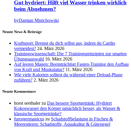
Gut hydriert: Hilft viel Wasser trinken wirklich
beim Abnehmen?
by
Damian Minichowski
Neuste News & Beiträge
Kraftsport: Bremst du dich selbst aus, indem du Cardio
vermeidest?
24. März 2026
Trainingswissenschaft: Die 7 Trainingsprinzipien zur smarten
Übungsauswahl
16. März 2026
Auf leeren Magen: Beeinträchtigt Fasten-Training den Aufbau
von Kraft und Muskulatur?
11. März 2026
Wie viele Kalorien solltest du während einer Deload-Phase
zuführen?
2. März 2026
Neuste Kommentare
horst seethaler
zu
Das bessere Sportgetränk: Hydriert
Kokoswasser den Körper tatsächlich besser, als Wasser &
klassische Sportgetränke?
furorgermanicus
zu
Schadstoffbelastung in Fischen &
Meerestieren: Schadstoffe, Aquakultur & Gütesiegel