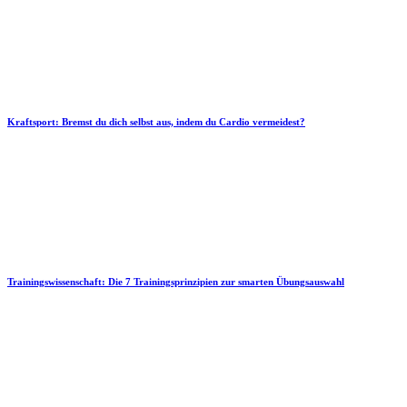
Kraftsport: Bremst du dich selbst aus, indem du Cardio vermeidest?
Trainingswissenschaft: Die 7 Trainingsprinzipien zur smarten Übungsauswahl