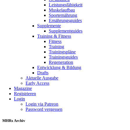
Leistungsfähigkeit
Muskelaufbau
Sporternährung
Ernährungsguides
Supplemente
Supplementguides
Training & Fitness
Fitness
Training
Trainingspläne
Trainingsguides
Regeneration
Entwicklung & Bildung
Drafts
Aktuelle Ausgabe
Early Access
Magazine
Registrieren
Login
Login via Patreon
Password vergessen
MHRx Archiv