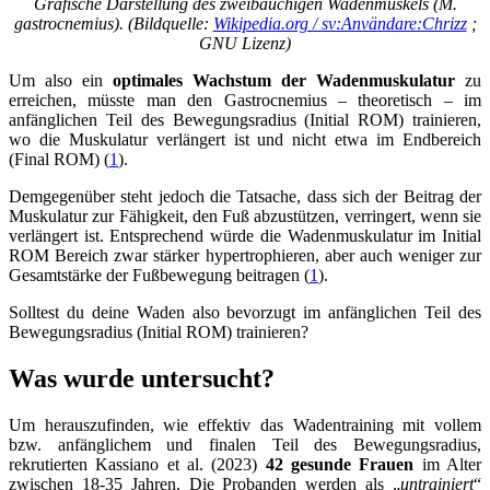
Grafische Darstellung des zweibäuchigen Wadenmuskels (M.
gastrocnemius). (Bildquelle:
Wikipedia.org / sv:Användare:Chrizz
;
GNU Lizenz)
Um also ein
optimales Wachstum der Wadenmuskulatur
zu
erreichen, müsste man den Gastrocnemius – theoretisch – im
anfänglichen Teil des Bewegungsradius (Initial ROM) trainieren,
wo die Muskulatur verlängert ist und nicht etwa im Endbereich
(Final ROM) (
1
).
Demgegenüber steht jedoch die Tatsache, dass sich der Beitrag der
Muskulatur zur Fähigkeit, den Fuß abzustützen, verringert, wenn sie
verlängert ist. Entsprechend würde die Wadenmuskulatur im Initial
ROM Bereich zwar stärker hypertrophieren, aber auch weniger zur
Gesamtstärke der Fußbewegung beitragen (
1
).
Solltest du deine Waden also bevorzugt im anfänglichen Teil des
Bewegungsradius (Initial ROM) trainieren?
Was wurde untersucht?
Um herauszufinden, wie effektiv das Wadentraining mit vollem
bzw. anfänglichem und finalen Teil des Bewegungsradius,
rekrutierten Kassiano et al. (2023)
42 gesunde Frauen
im Alter
zwischen 18-35 Jahren. Die Probanden werden als „
untrainiert
“