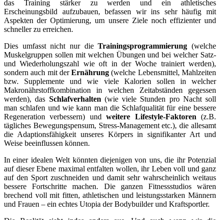
das Training stärker zu werden und ein athletisches
Erscheinungsbild aufzubauen, befassen wir ins sehr häufig mit
Aspekten der Optimierung, um unsere Ziele noch effizienter und
schneller zu erreichen.
Dies umfasst nicht nur die
Trainingsprogrammierung
(welche
Muskelgruppen sollen mit welchen Übungen und bei welcher Satz-
und Wiederholungszahl wie oft in der Woche trainiert werden),
sondern auch mit der
Ernährung
(welche Lebensmittel, Mahlzeiten
bzw. Supplemente und wie viele Kalorien sollen in welcher
Makronährstoffkombination in welchen Zeitabständen gegessen
werden), das
Schlafverhalten
(wie viele Stunden pro Nacht soll
man schlafen und wie kann man die Schlafqualität für eine bessere
Regeneration verbessern) und
weitere Lifestyle-Faktoren
(z.B.
tägliches Bewegungspensum, Stress-Management etc.), die allesamt
die Adaptionsfähigkeit unseres Körpers in signifikanter Art und
Weise beeinflussen können.
In einer idealen Welt könnten diejenigen von uns, die ihr Potenzial
auf dieser Ebene maximal entfalten wollen, ihr Leben voll und ganz
auf den Sport zuschneiden und damit sehr wahrscheinlich weitaus
bessere Fortschritte machen. Die ganzen Fitnessstudios wären
brechend voll mit fitten, athletischen und leistungsstarken Männern
und Frauen – ein echtes Utopia der Bodybuilder und Kraftsportler.