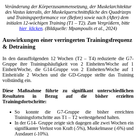
Veränderung der Körperzusammensetzung, der Muskelarchitektur
des Vastus lateralis, der Muskelquerschnittsfläche des Quadrizeps
und Trainingsperformance vor (Before) sowie nach (After) dem
initialen 12-wöchigen Training (T1 – T2). Zum Vergrößern, bitte
hier klicken
. (Bildquelle: Mpampoulis et al., 2024)
Auswirkungen einer verringerten Trainingsfrequenz
& Detraining
In den darauffolgenden 12 Wochen (T2 – T4) reduzierte die G7-
Gruppe ihre Trainingshäufigkeit von 2 Einheiten/Woche auf 1
Einheit/Woche, die G14-Gruppe von 2 Einheiten/Woche auf 1
Einheit/alle 2 Wochen und die GD-Gruppe stellte das Training
vollständig ein.
Diese Maßnahme führte zu signifikant unterschiedlichen
Resultaten in Bezug auf die bisher erzielten
Trainingsfortschritte:
So konnte die G7-Gruppe die bisher erreichten
Trainingsfortschritte aus T1 – T2 weitestgehend halten.
In der G14- Gruppe zeigte sich dagegen alle zwei Wochen ein
signifikanter Verlust von Kraft (-5%), Muskelmasse (-6%) und
Ausdauer (-10%).