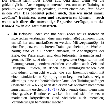
Die Realität sieht indes anders aus. Und auch wenn wir die
größtmöglichen Anstrengungen unternehmen, um unser Training so
produktiv wie möglich zu gestalten, kommt einem das „
Real Live“
in den Weg.
Das bedeutet jedoch auch, dass wir nicht immer
„
optimal
“ trainieren, essen und regenerieren können – auch
wenn wir über die notwendige Expertise verfügen, um das
Know-How in die Tat umzusetzen.
Ein Beispiel:
Jeder von uns weiß (oder hat es hoffentlich
inzwischen verstanden), dass man regelmäßig trainieren muss,
um stärker und muskulöser zu werden. Mit „
regelmäßig
“ ist
eine Frequenz von mehreren Trainingseinheiten pro Woche –
häufig sind es 3 Einheiten aufwärts, in Abhängigkeit der
Ziele, der Präferenzen und dem bisherigen Trainingsstand –
gemeint. Dies setzt nicht nur eine gewissen Organisation und
Planung voraus, sondern erfordert vor allem auch Zeit und
Disziplin. Studien, in denen das Trainingsverhalten von
Individuen untersucht wurde, die aus Eigenmotivation mit
einem strukturierten Sportprogramm begonnen haben, zeigen
allerdings, dass ein beträchtlicher Anteil der Trainingsanfänger
(zwischen 40 – 65%) nach den ersten 5-8 Monaten nicht mehr
zum Training erscheint (
16
)(
17
). Also gerade dann, wenn man
eine gewisse Routine entwickelt hat und sich die ersten
markanten körperlichen (und vielleicht auch mentalen)
Veränderungen bemerkbar machen.