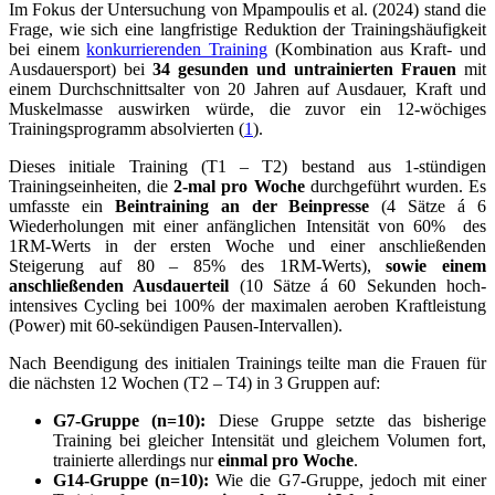
Im Fokus der Untersuchung von Mpampoulis et al. (2024) stand die
Frage, wie sich eine langfristige Reduktion der Trainingshäufigkeit
bei einem
konkurrierenden Training
(Kombination aus Kraft- und
Ausdauersport) bei
34 gesunden und untrainierten Frauen
mit
einem Durchschnittsalter von 20 Jahren auf Ausdauer, Kraft und
Muskelmasse auswirken würde, die zuvor ein 12-wöchiges
Trainingsprogramm absolvierten (
1
).
Dieses initiale Training (T1 – T2) bestand aus 1-stündigen
Trainingseinheiten, die
2-mal pro Woche
durchgeführt wurden. Es
umfasste ein
Beintraining an der Beinpresse
(4 Sätze á 6
Wiederholungen mit einer anfänglichen Intensität von 60% des
1RM-Werts in der ersten Woche und einer anschließenden
Steigerung auf 80 – 85% des 1RM-Werts),
sowie einem
anschließenden Ausdauerteil
(10 Sätze á 60 Sekunden hoch-
intensives Cycling bei 100% der maximalen aeroben Kraftleistung
(Power) mit 60-sekündigen Pausen-Intervallen).
Nach Beendigung des initialen Trainings teilte man die Frauen für
die nächsten 12 Wochen (T2 – T4) in 3 Gruppen auf:
G7-Gruppe (n=10):
Diese Gruppe setzte das bisherige
Training bei gleicher Intensität und gleichem Volumen fort,
trainierte allerdings nur
einmal pro Woche
.
G14-Gruppe (n=10):
Wie die G7-Gruppe, jedoch mit einer