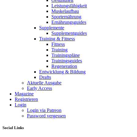
Gesundheit
Leistungsfähigkeit
Muskelaufbau
Sporternährung
Ernährungsguides
Supplemente
Supplementguides
Training & Fitness
Fitness
Training
Trainingspläne
Trainingsguides
Regeneration
Entwicklung & Bildung
Drafts
Aktuelle Ausgabe
Early Access
Magazine
Registrieren
Login
Login via Patreon
Password vergessen
Social Links