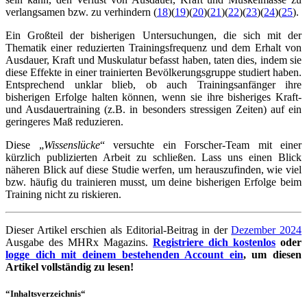
verlangsamen bzw. zu verhindern (
18
)(
19
)(
20
)(
21
)(
22
)(
23
)(
24
)(
25
).
Ein Großteil der bisherigen Untersuchungen, die sich mit der
Thematik einer reduzierten Trainingsfrequenz und dem Erhalt von
Ausdauer, Kraft und Muskulatur befasst haben, taten dies, indem sie
diese Effekte in einer trainierten Bevölkerungsgruppe studiert haben.
Entsprechend unklar blieb, ob auch Trainingsanfänger ihre
bisherigen Erfolge halten können, wenn sie ihre bisheriges Kraft-
und Ausdauertraining (z.B. in besonders stressigen Zeiten) auf ein
geringeres Maß reduzieren.
Diese „
Wissenslücke
“ versuchte ein Forscher-Team mit einer
kürzlich publizierten Arbeit zu schließen. Lass uns einen Blick
näheren Blick auf diese Studie werfen, um herauszufinden, wie viel
bzw. häufig du trainieren musst, um deine bisherigen Erfolge beim
Training nicht zu riskieren.
Dieser Artikel erschien als Editorial-Beitrag in der
Dezember 2024
Ausgabe des MHRx Magazins.
Registriere dich kostenlos
oder
logge dich mit deinem bestehenden Account ein
, um diesen
Artikel vollständig zu lesen!
“Inhaltsverzeichnis“