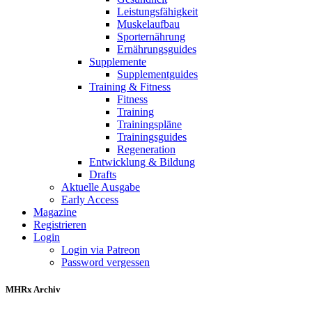
Leistungsfähigkeit
Muskelaufbau
Sporternährung
Ernährungsguides
Supplemente
Supplementguides
Training & Fitness
Fitness
Training
Trainingspläne
Trainingsguides
Regeneration
Entwicklung & Bildung
Drafts
Aktuelle Ausgabe
Early Access
Magazine
Registrieren
Login
Login via Patreon
Password vergessen
MHRx Archiv