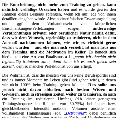
Die Entscheidung, nicht mehr zum Training zu gehen, kann
natürlich vielfältige Ursachen haben
und es würde gewiss den
Rahmen dieses Beitrags sprengen, wenn ich auf jede von ihnen
detailliert eingehen würde. Abseits einer falschen Erwartungshaltung
und ggf. dem Vorhandensein von körperlichen
Einschränkungen/Verletzungen
sorgen anderweitige
Verpflichtungen privater oder beruflicher Natur häufig dafür,
dass wir dem Wunsch, regelmäßig zu trainieren, nicht in dem
Ausmaß nachkommen können, wie wir es vielleicht gerne
wollen würden – und ehe man sich versieht, ist man raus aus
dem Training und die Motivation im Keller.
Es handelt sich
hierbei um eine Art von Fatalismus á la „
wenn ich ohnehin nicht
regelmäßig trainieren kann, dann kann ich es auch gleich sein
lassen
“, dem so mancher Perfektionist von uns erliegt.
Die Wahrheit ist, dass die meisten von uns keine Berufssportler sind
und es immer Momente im Leben gibt (und geben wird), in denen
wir nicht 100% beim Training geben können.
Dies sollte uns
jedoch nicht davon abhalten, nach bestem Wissen und
Gewissen, auch in stressigen Zeiten weiter zu trainieren
, da auch
ein Training im reduzierten Umfang (d.h. einer geringeren
Trainingsfrequenz im Rahmen von 50-75%) bei hoher bzw.
gleichbleibender Intensität und/oder Volumen
anstelle einer
vollständigen Trainingspause
(sog. „
Detraining
“) dabei behilflich
sein kann, den Verlust von Ausdauer, Kraft und Muskelmasse zu