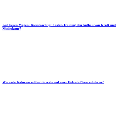
Auf leeren Magen: Beeinträchtigt Fasten-Training den Aufbau von Kraft und
Muskulatur?
Wie viele Kalorien solltest du während einer Deload-Phase zuführen?