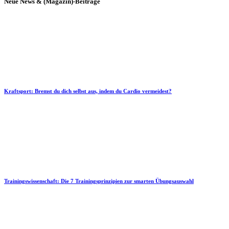
Neue News & (Magazin)-Beiträge
Kraftsport: Bremst du dich selbst aus, indem du Cardio vermeidest?
Trainingswissenschaft: Die 7 Trainingsprinzipien zur smarten Übungsauswahl