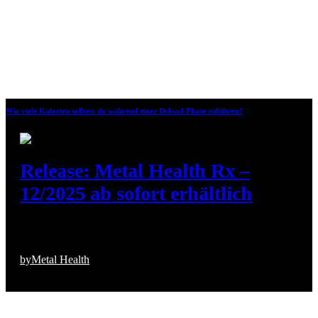
Wie viele Kalorien solltest du während einer Deload-Phase zuführen?
Release: Metal Health Rx –
12/2025 ab sofort erhältlich
Es ist mal wieder soweit! Seit dem 26.12.25 steht eine neue Metal
Health Rx Ausgabe im Portal zum Download bereit (12/2025, Heft
Nr. 96).…
by
Metal Health
27. Dezember 2025
3 minute read