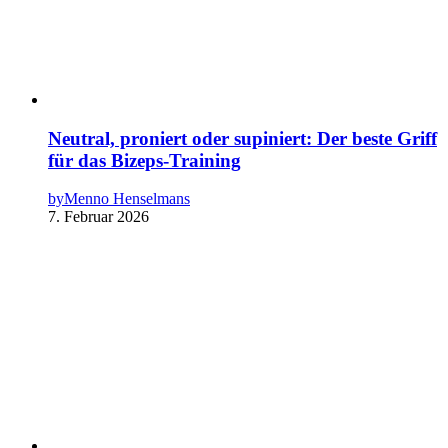
Neutral, proniert oder supiniert: Der beste Griff
für das Bizeps-Training
by
Menno Henselmans
7. Februar 2026