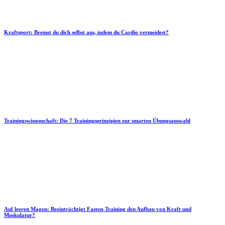
Kraftsport: Bremst du dich selbst aus, indem du Cardio vermeidest?
Trainingswissenschaft: Die 7 Trainingsprinzipien zur smarten Übungsauswahl
Auf leeren Magen: Beeinträchtigt Fasten-Training den Aufbau von Kraft und
Muskulatur?